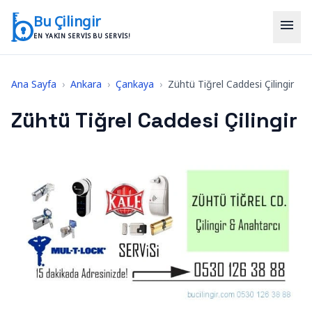
İçeriğe geç
Bu Çilingir
menu
EN YAKIN SERVIS BU SERVIS!
Ana Sayfa
›
Ankara
›
Çankaya
›
Zühtü Tiğrel Caddesi Çilingir
Zühtü Tiğrel Caddesi Çilingir