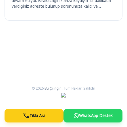
devam ediyor. Bırakacağınız arıza kaydıyla 15 dakikada
verdiğiniz adreste bulunup sorununuza kalıcı ve…
© 2026
Bu Çilingir
. Tüm Hakları Saklıdır.
call
Tıkla Ara
WhatsApp Destek