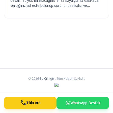
devam ediyor. Bırakacağınız arıza kaydıyla 15 dakikada
verdiğiniz adreste bulunup sorununuza kalıcı ve…
© 2026
Bu Çilingir
. Tüm Hakları Saklıdır.
call
Tıkla Ara
WhatsApp Destek