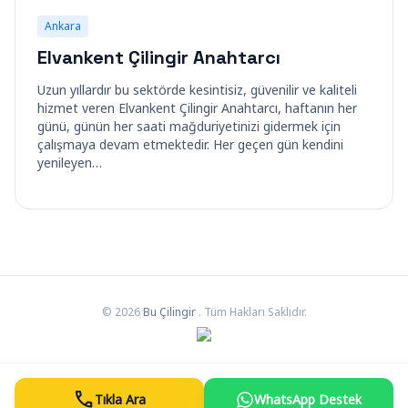
Ankara
Elvankent Çilingir Anahtarcı
Uzun yıllardır bu sektörde kesintisiz, güvenilir ve kaliteli
hizmet veren Elvankent Çilingir Anahtarcı, haftanın her
günü, günün her saati mağduriyetinizi gidermek için
çalışmaya devam etmektedir. Her geçen gün kendini
yenileyen…
© 2026
Bu Çilingir
. Tüm Hakları Saklıdır.
call
Tıkla Ara
WhatsApp Destek