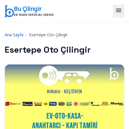
İçeriğe geç
Bu Çilingir
menu
EN YAKIN SERVIS BU SERVIS!
Ana Sayfa
›
Esertepe Oto Çilingir
Esertepe Oto Çilingir