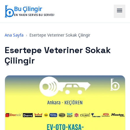
İçeriğe geç
Bu Çilingir
menu
EN YAKIN SERVIS BU SERVIS!
Ana Sayfa
›
Esertepe Veteriner Sokak Çilingir
Esertepe Veteriner Sokak
Çilingir